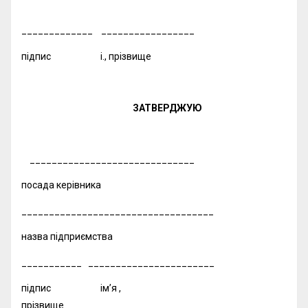
_____________ _________________
підпис і., прізвище
ЗАТВЕРДЖУЮ
______________________________
посада керівника
___________________________________
назва підприємства
___________ _______________________
підпис ім’я ,
прізвище ________