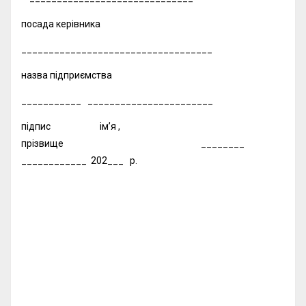
посада керівника
___________________________________
назва підприємства
___________ _______________________
підпис ім’я ,
прізвище ________
____________ 202___ р.