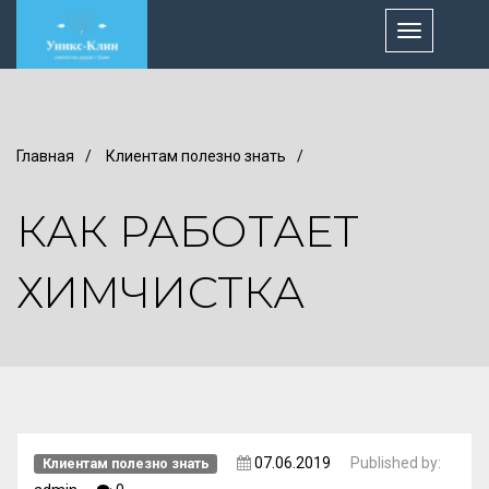
Toggle
navigation
Главная
/
Клиентам полезно знать
/
КАК РАБОТАЕТ
ХИМЧИСТКА
07.06.2019
Published by:
Клиентам полезно знать