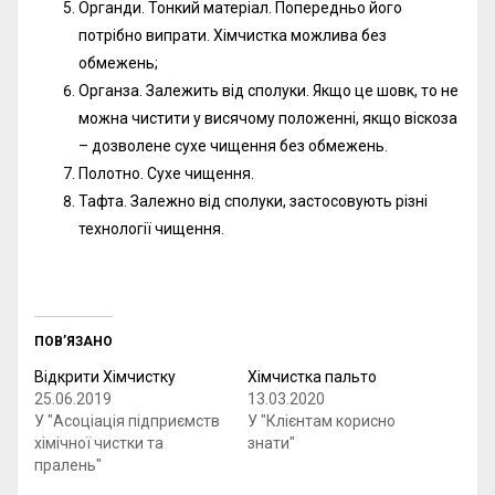
Органди. Тонкий матеріал. Попередньо його
потрібно випрати. Хімчистка можлива без
обмежень;
Органза. Залежить від сполуки. Якщо це шовк, то не
можна чистити у висячому положенні, якщо віскоза
– дозволене сухе чищення без обмежень.
Полотно. Сухе чищення.
Тафта. Залежно від сполуки, застосовують різні
технології чищення.
ПОВ’ЯЗАНО
Відкрити Хімчистку
Хімчистка пальто
25.06.2019
13.03.2020
У "Асоціація підприємств
У "Клієнтам корисно
хімічної чистки та
знати"
пралень"