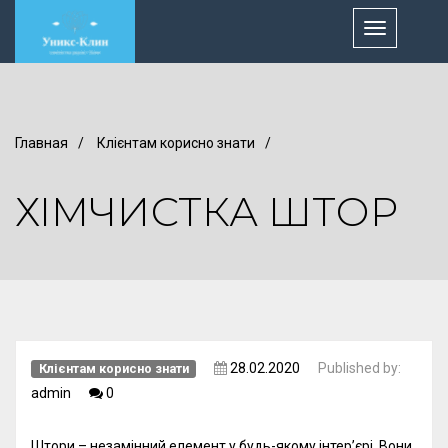
Toggle
navigation
Главная
/
Клієнтам корисно знати
/
ХІМЧИСТКА ШТОР
28.02.2020
Published by:
Клієнтам корисно знати
admin
0
Штори – незамінний елемент у будь-якому інтер’єрі. Вони