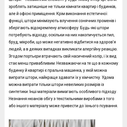
зроблять затишніше не тільки кімнати квартир і будинків,
але й офісні приміщення. Крім виконання естетичної
функції, штори мінімізують влучення сонячних променів і
зберігають відокремлену атмосферу. Будь-які штори
потребують відходу, оскільки на них накопичується пил,
бруд, мікроби, що може негативно відбитися на здоров’я
людей, а в деяких випадках викликати алергійну реакцію.
Згодом портьєри втрачають свій насичений колір, і їх вид
стає менш привабливим. Незважаючи на те що в кожному
будинку й квартирі є пральна машинка, у якій можна
випрати штори, найкраще здавати їх у хімчистку. Удома
можна випрати тільки штори невеликих розмірів із
синтетики. Інші матеріали вимагають особливого підходу.
Незнання нюансів обігу з текстильними виробами з того
або іншого матеріалу може привести до їхнього псування.